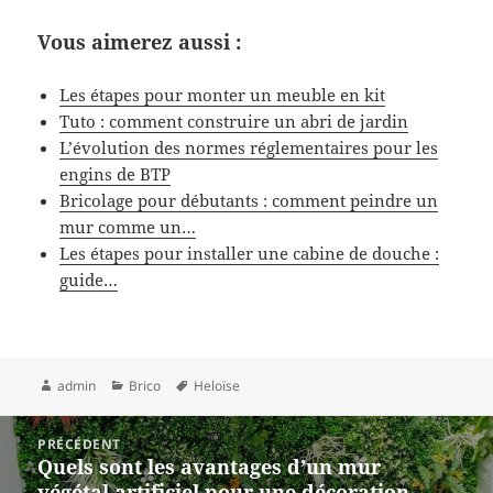
Vous aimerez aussi :
Les étapes pour monter un meuble en kit
Tuto : comment construire un abri de jardin
L’évolution des normes réglementaires pour les
engins de BTP
Bricolage pour débutants : comment peindre un
mur comme un…
Les étapes pour installer une cabine de douche :
guide…
Auteur
Catégories
Mots-
admin
Brico
Heloïse
clés
Navigation
PRÉCÉDENT
de
Quels sont les avantages d’un mur
Article
l’article
végétal artificiel pour une décoration